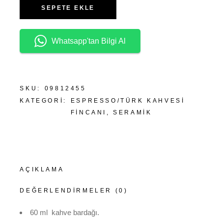
SEPETE EKLE
Whatsapp'tan Bilgi Al
SKU:
09812455
KATEGORI:
ESPRESSO/TÜRK KAHVESI
FINCANI
,
SERAMIK
AÇIKLAMA
DEĞERLENDIRMELER (0)
60 ml kahve bardağı.